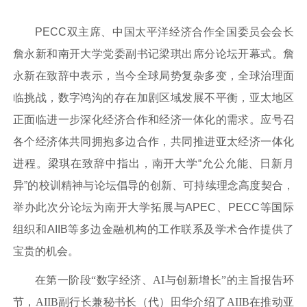
PECC
双主席、中国太平洋经济合作全国委员会会长
詹永新
和南开大学党委副书记
梁琪
出席分论坛开幕式。
詹
永新
在致辞中表示，当今
全球局势复杂多变，全球治理面
临挑战，数字鸿沟的存在加剧区域发展不平衡，亚太地区
正面临进一步深化经济合作和经济一体化的需求。应号召
各个经济体共同拥抱多边合作，共同推进亚太经济一体化
进程。
梁琪
在致辞中指出，南开大学“允公允能、日新月
异”的校训精神与论坛倡导的创新、可持续理念高度契合，
举办此次分论坛为南开大学拓展与
APEC
、
PECC
等国际
组织和
AIIB
等多边金融机构的工作联系及学术合作提供了
宝贵的机会。
在第一阶段“数字经济、AI与创新增长”的主旨报告环
节，AIIB副行长兼秘书长（代）田华介绍了AIIB在推动亚